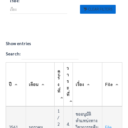
เรื่อง:
CLEAR FILTERS
Show
entries
Search:
ว
ค
า
รั้
ร
ปี
เดือน
ง
เรื่อง
File
ะ
ที่
ที่
1
ขออนุมัติ
/
ตำแหน่งทาง
2
4.
2561
มกราคม
วิชาการระดับ
File